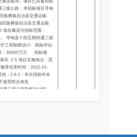
交通运输局。项目已具备招标
通三级公路：本招标项目寻甸
回族彝族自治县交通运输
甸回族彝族自治县交通运输
2.项目概况与招标范围：
标。 寻甸县十四五期间通三级
防护工程勘察设计、风险评估
资：35000万元 招标规
落实 2.5 项目实施地点：昆
服务结束时间：2022-01-
其他：2.8.1：本次招标对未
标不接受联合体投
乡镇通三级公路勘察设计招
许中1个标。3.投标人资格
可以通过“中国裁判文书网”查
标活动中对失信被执行人实施
站
投标人是否为失信被执行人，提供给
：对严重失信主体按照《昆