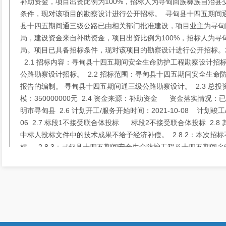
补助资金，项目出资比例为100%，招标人为寻甸回族彝族自治县
条件，现对该项目的勘察设计进行公开招标。 寻甸县十四五期间
县十四五期间通三级公路已由相关部门批准建设，项目业主为寻甸
局，建设资金来自补助资金，项目出资比例为100%，招标人为寻
局。项目已具备招标条件，现对该项目的勘察设计进行公开招标。
2.1 招标内容：寻甸县十四五期间安全生命防护工程勘察设计招
公路勘察设计招标。 2.2 招标范围：寻甸县十四五期间安全生命
报告的编制。 寻甸县十四五期间通三级公路勘察设计。 2.3 总投
模：350000000元 2.4 资金来源：补助资金 资金落实情况：已
明市寻甸县 2.6 计划开工/服务开始时间：2021-10-08 计划竣工/
06 2.7 标段1不接受联合体投标 标段2不接受联合体投标 2.8 
中标人投标文件中的技术成果不给予经济补偿。 2.8.2：本次招
标。 2.8.3：寻甸县十四五期间安全生命防护工程及十四五期间
标，本项目分为两个标段，每个投标人最多可对1个标段投标，且允
要求： 3.1 第一中标候选人的行贿犯罪档案信息查询，招标人等
询相关信息。 3.2 本项目对失信被执行人，按照《关于在招标投
联合惩戒的通知》（法【2016】285号）执行。通过“信用中国”网
（www.creditchina.gov.cn）或各级信用信息共享平台查询
评标委员会。对被列入失信被执行人的投标人处理方法和评标标准