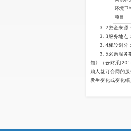
环境卫
项目
3. 2
资金来源
3. 3服务地
3. 4标段划
3. 5
采购服务
知》（云财采
[201
购人签订合同的服
发生变化或变化幅
购人可视情况与成
4、 供应商资
4. 1供应
料：
4. 1.1