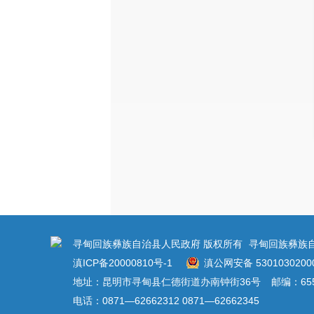
寻甸回族彝族自治县人民政府 版权所有
寻甸回族彝族
滇ICP备20000810号-1
滇公网安备 5301030200
地址：昆明市寻甸县仁德街道办南钟街36号
邮编：655
电话：0871—62662312 0871—62662345