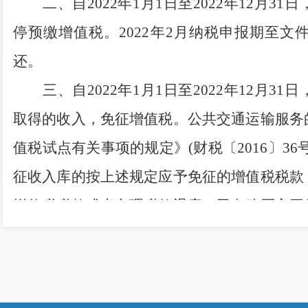
二、
自
2022
年
1
月
1
日至
2022
年
12
月
31
日
停预缴增值税。
2022
年
2
月纳税申报期至文
还。
三、
自
2022
年
1
月
1
日至
2022
年
12
月
31
日
取得的收入，免征增值税。公共交通运输服务
值税试点有关事项的规定》
(
财税〔
2016
〕
36
征收入库的按上述规定应予免征的增值税税款
增值税税款或者办
理税款退库。已向购买方开
票追回后方可办理免税。
特此公告。