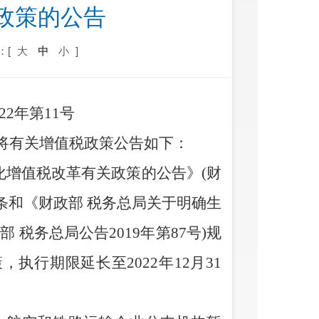
政策的公告
：[
大
中
小
]
022年第11号
将有关增值税政策公告如下：
化增值税改革有
关政策的公告》
(
财
条和《财政部
税务总局关于明确生
政部
税务总局公告
2019
年第
87
号
)
规
策，执行期限延长至
2022
年
12
月
31