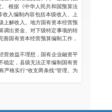
定。
根据《中华人民共和国预算法
算收入编制内容包括本级收入、上
级上解收入。地方国有资本经营预
算调出资金、对下级特定事项的转
完善
国有资本经营预算编制工作，
经营效益不理想，国有企业融资平
不稳定，
县级无法
正常编制国有资
有严格实行
“收支两条线”管理。为
实际，今年
11
月份，
我局牵头拟定
收取管理办法》，已报经县政府
86
集中管理、收支两条线”“以收定
，规范国有资本收益收取方式和流
管理。由县财政局牵头，抓紧对欠