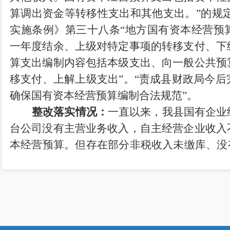
算调出资金等转移性支出和其他支出。”的规
实施条例》第三十八条
“地方国有资本经营预
一年度结余、上级对特定事项的转移支付、下
算支出编制内容包括本级支出、向一般公共预
移支付、上解上级支出”
。
“
责成县财政局今后
确保国有资本经营预算编制合法规范
”。
整改落实情况：
一直以来，
我县国有企业
台公司没有主营业务收入，自主经营企业收入
本经营预算
。但存在部分非税收入未缴库、没
进一步规范国有企业平台公司管理，结合寻甸
《寻甸回族彝族自治县县属企业国有资本收益
次常务会议同意印发执行，按照“统一收缴、
支、统筹安排、综合平衡、不列赤字”的原则
程，加强对县级国有资本收益收缴工作的监督