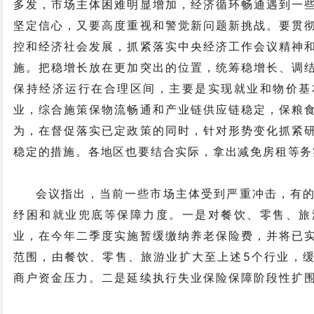
多发，市场主体困难明显增加，经济循环畅通遇到一
坚定信心，又要高度重视和警觉新问题新挑战。要贯
控和经济社会发展，抓紧落实中央经济工作会议精神
施。把稳增长放在更加突出的位置，统筹稳增长、调
保持经济运行在合理区间，主要是实现就业和物价基
业，综合施策保物流畅通和产业链供应链稳定，保粮
为，在督促落实已定政策的同时，针对形势变化抓紧
稳定的措施。各地区也要结合实际，拿出减免房租等务
会议指出，当前一些市场主体受到严重冲击，有
纾困和就业兜底等保障力度。一是对餐饮、零售、旅
业，在今年二季度实施暂缓缴纳养老保险费，并将已
范围，由餐饮、零售、旅游业扩大至上述5个行业，
商户资金压力。二是延续执行失业保险保障阶段性扩
放失业补助金，向参保失业农民工发放临时生活补助