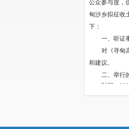
公众参与度，
甸沙乡拟征收
下：
一、听证
对
《
寻甸
和建议。
二、举行
时间：
202
地点
：甸
三、听证
（一）听