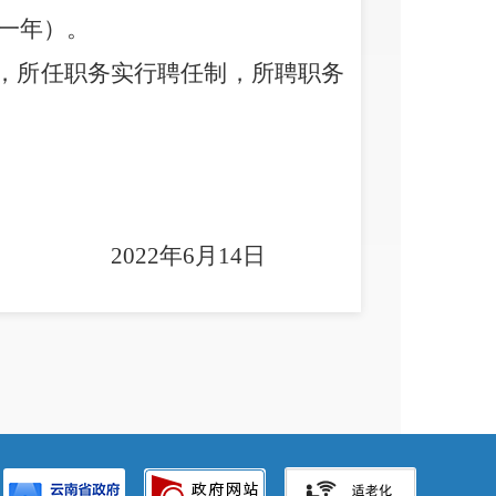
一年）。
，所任职务实行聘任制，所聘职务
202
2
年
6
月
14
日