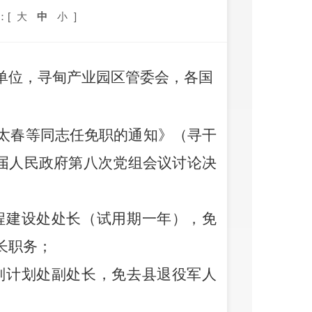
：[
大
中
小
]
单位，
寻甸
产业园区管委会，各国
太春
等
同志任
免
职
的通知
》
（
寻干
届人民政府第
八
次党组会议
讨论决
程建设处处长（试用期一年），免
长职务；
划计划处副处长，免去县退役军人