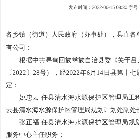
发布时间：2022-06-15 08:30
字号
各乡镇
（
街道
）人民
政府
（
办事处
）
，县直各
有公司：
根据中共寻甸回族彝族自治县委《
关于
吕
〔
20
2
2
〕
28
号
）
，经
202
2
年
6
月
14
日县第十
七
定
：
姚忠云
任县清水海水源保护区管理局工
去县清水海水源保护区管理局规划计划处副处
张正福
任县清水海水源保护区管理局规
服务中心主任职务；