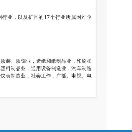
困行业，以及扩围的17个行业所属困难企
织服装、服饰业，造纸和纸制品业，印刷和
和塑料制品业，通用设备制造业，汽车制造
器仪表制造业，社会工作，广播、电视、电
多少？
养老、工伤、失业保险费，下同）单位缴费
022年12月，失业保险、工伤保险费缓缴实