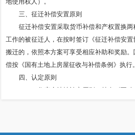
地使用权人
）
。
三、
征迁补偿安置原则
征迁补偿安置采取货币补偿和产权置换两
工作的被征迁人，在
按时
签订
《
征迁补偿安置
搬迁的，依照本
方案
可享受相应补助和奖励。
偿按
《国有土地上房屋征收与补偿条例》
执行
四、
认定原则
（一）住宅合法性认定原则。
持有
《不动
建
（
构
）
筑为合法建筑
；未办理土地证、房产
持有合法的《国有土地使用权出让合同》或《
准通知书》和房屋所有人持有《建设工程规