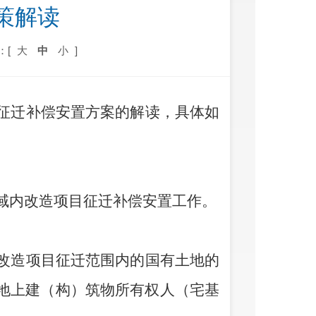
策解读
：[
大
中
小
]
征迁补偿安置方案的解读，具体如
域内
改造项目征迁补偿安置工作。
改造项目征迁范围内的
国有
土地
的
地上建
（
构
）
筑物所有权人
（
宅基