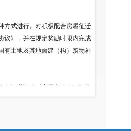
种方式进行。对积极配合房屋征迁
协议
》
，
并在规定奖励时限内完成
国有土地及其地面建
（
构
）
筑物补
。
产权证书》或
《房屋所有权证》的
证或不动产权证，但土地使用权人
国有土地划拨决定书》或《建房批
划许可证》或《乡村建设规划许可