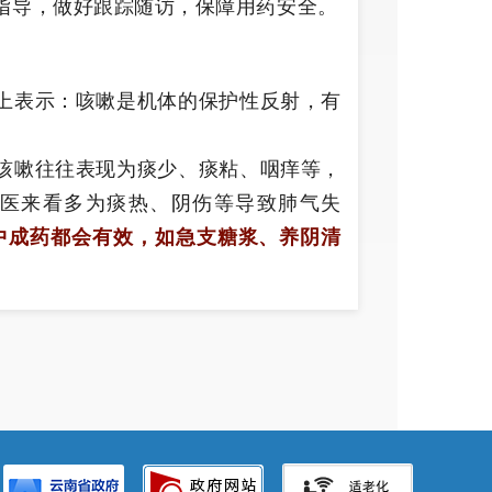
指导，做好跟踪随访，保障用药安全。
上表示：咳嗽是机体的保护性反射，有
咳嗽往往表现为痰少、痰粘、咽痒等，
医来看多为痰热、阴伤等导致肺气失
中成药都会有效，如急支糖浆、养阴清
确的是
咳嗽本身不会引起肺炎，肺炎除
或有大量的浓痰等等，如出现这些症状
精神倦怠，乏力、食欲下降、呼吸急促