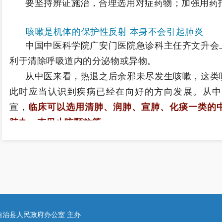
要坚持辨证施治，合理选用对症药物；加强用药
咳嗽是机体的保护性反射 本身不会引起肺炎
中国中医科学院广安门医院急诊科主任齐文升会
利于清除呼吸道内的分泌物或异物。
从中医来看，热退之后余邪未尽发生咳嗽，这类
此时应当认识到疾病已经在向好的方向发展。从中
宣，
临床可以选用清肺、润肺、宣肺、化痰一类的
肺丸、杏贝止咳颗粒等。
有很多人担心咳嗽久了会不会加重成肺炎，要明
咳嗽以外还会有发热持续不退，或喘闷，或乏力，
建议去医院就诊。
另外，家里老人、儿童如与平时状态不同，比如
等要引起重视，需要及时去医院就诊。
自治县人民政府办公室 主办