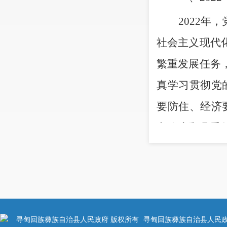
2022
年，
社会主义现代
繁重发展任务
真学习贯彻党
要防住、经济
市政府和县委
全县各族干部
作，以
“当好
全县经济社会
（一）经
寻甸回族彝族自治县人民政府 版权所有
寻甸回族彝族自治县人民政