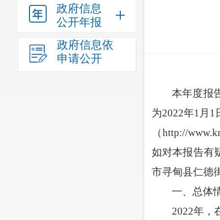
政府信息
公开年报
政府信息依
申请公开
本年度报
为
2022
年
1
月
1
（
http://www.k
如对本报告有
市寻甸县仁德
一、总体
202
2
年，