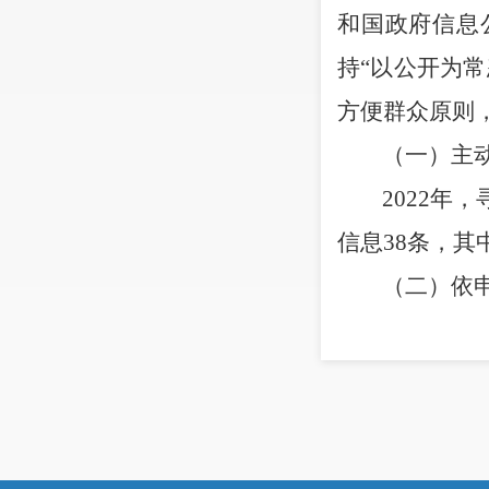
和国政府信息
持“以公开为
方便群众原则
（
一
）主
2022
年，
信息
38
条，其
（二）依
2022
年，
件，当年办结
0
（三）政
寻甸县审