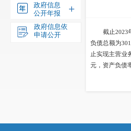
政府信息
公开年报
政府信息依
截止
202
3
申请公开
负债总额为
30
止
实现主营业
元，
资产负债