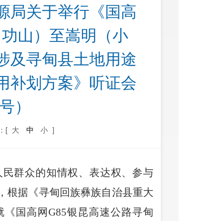
源局关于举行《国高
（功山）至嵩明（小
涉及寻甸县土地用途
用补划方案》听证会
1号）
：[
大
中
小
]
人民群众的知情权、表达权、参与
，根据《寻甸回族彝族自治县重大
就
《
国高网
G85
银昆高速公路寻甸