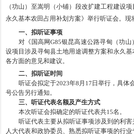
（功山）至嵩明（小铺）段改扩建工程建设项
永久基本农田占用补划方案
》
举行听证会。现
一、拟听证事项
对《国高网
G85
银昆高速公路寻甸（功山
设项目涉及寻甸县土地用途调整方案和永久基
各方面的意见和建议。
二、拟听证时间
听证会拟定于
2023
年
8
月
17
日举行，具体
号公告另行通知。
三、听证代表名额及产生方式
本次听证会拟确定的听证代表
共
15
名。
听证代表主要从拟听证事项涉及到的利害
人大代表和政协委员、熟悉拟听证事项的行业