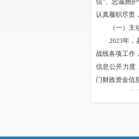
信”、忠诚拥护
认真履职尽责
（一）主
202
3
年，
战线
各项
工作
信息公开力度
门财政资金信
（二）依
202
3
年全
（三）政
严格依照