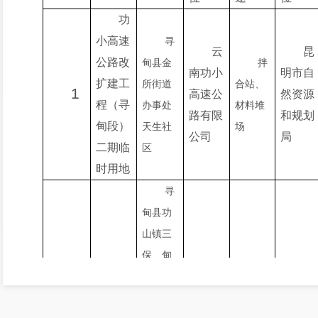
功
小高速
寻
云
昆
公路改
甸县金
拌
南功小
明市
自
扩建工
所街道
合站、
1
高速公
然资源
程（寻
办事处
材料堆
路有限
和
规划
甸段）
天生社
场
公司
局
二
期临
区
时用地
寻
甸
县功
山镇三
保、甸
功
头村委
弃
小高速
会，金
云
昆
土场
、