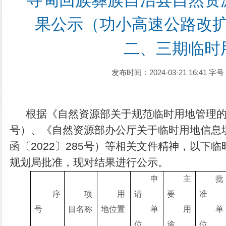
寻甸回族彝族自治县自然资
果公示（功小高速公路改
二、三期临时
发布时间：2024-03-21 16:41
字号
根据《自然资源部关于规范临时用地管理的通
号）、《自然资源部办公厅关于临时用地信息
函〔2022〕285号）等相关文件精神，以下
规划局
批准，现对结果进行公示。
申
主
批
序
项
用
请
要
准
号
目
名称
地
位置
单
用
单
位
途
位