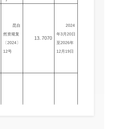
昆
自
202
4
然资
规
复
年
3
月
20
日
13. 7070
〔202
4
〕
至
202
6
年
12
号
12
月
19
日