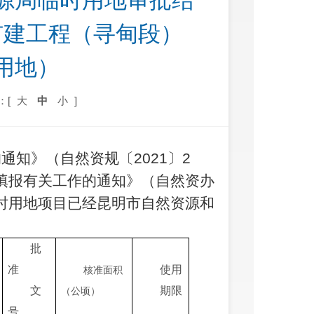
源局临时用地审批结
扩建工程（寻甸段）
用地）
：[
大
中
小
]
知》（自然资规〔2021〕2
填报有关工作的通知》（自然资办
临时用地项目已经昆明市
自然资源
和
批
准
使用
核准
面积
文
期限
（
公顷
）
号