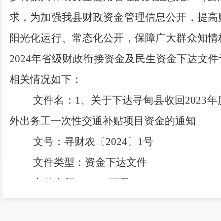
求，为加强我县财政资金管理信息公开，提高
阳光化运行、常态化公开，保障
广大
群众知情
202
4
年
省级财政衔接资金
及民生资金下达文件
相关情况如下：
文件名：
1、关于下达寻甸县收回2023
外出务工一次性交通补贴项目资金的通知
文号：寻财农〔
2024〕
1
号
文件类型：资金下达文件
文件金额：
108.4万元
文件涉及的专项资金名称：
收回净结余财