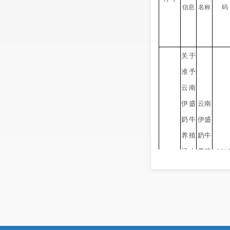
信息
名称
码
关于
准予
云南
伊盛
云南
奶牛
伊盛
养殖
奶牛
场水
养殖
2018
土保
场水
53012
1
持方
土保
03-0
案变
持方
0079
更报
案变