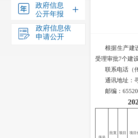
政府信息
公开年报
政府信息依
申请公开
根据
生产
建
受理
审批
7
个建
联系电话（
通讯地址：
邮编：
65520
20
批复
项目
项目
序号