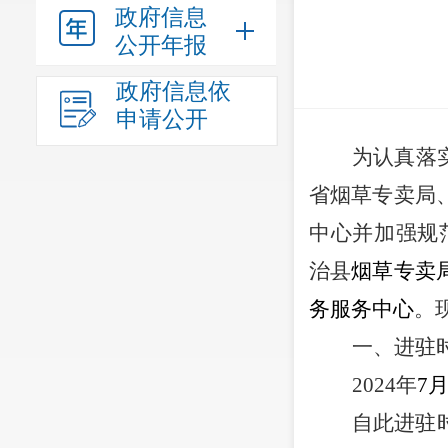
政府信息
公开年报
政府信息依
申请公开
为认真落
省烟草专卖局
中心并加强规范
治县
烟草专卖
务服务中心
。
一、进驻
2024
年
7
月
自此进驻