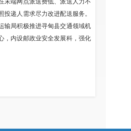
在末端网点派送费低、派送人力不
照投递人需求尽力改进配送服务。
运输局积极推进寻甸县交通领域机
心，内设邮政业安全发展科，强化
寻甸回族彝族自治县交通运输局
2024
年
6
月
27
日