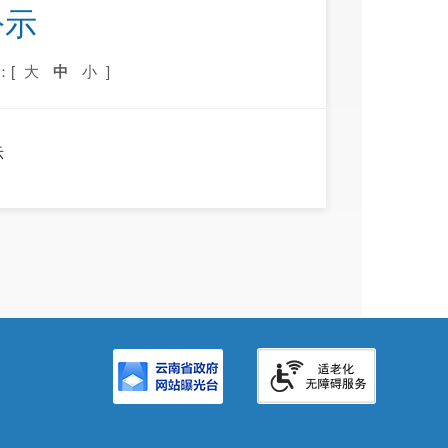
公示
：[
大
中
小
]
示