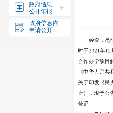
政府信息
公开年报
政府信息依
申请公开
经查，
昆
时于
2021
年
12
合作办学项目
《中华人民共
关于印发《民
止），现予公
登记。