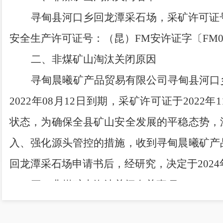
寻甸县河口乡回龙潭采石场，采矿许可证
安全生产许可证号：（昆）
FM
安许证字〔
FM
二、非煤矿山淘汰关闭原因
寻甸晨曦矿产品贸易有限公司寻甸县河口
2022
年
08
月
12
日到期，采矿许可证于
2022
年
1
状态，为确保全县矿山安全发展的平稳态势，
入、强化源头管控的措施，收到寻甸晨曦矿产
回龙潭采石场申请书后，经研究，决定于
2024
三、非煤矿山淘汰关闭有关事项
（一）自本通告发布之日起，寻甸县河口