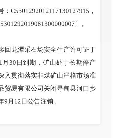
号：
C
530129201211713012
7915
，
053012920190813000
00007
〕。
乡回龙潭采石场安全生产许可证于
1
月
30
日到期，矿山处于长期停产
深入贯彻落实非煤矿山严格市场准
品贸易有限公司关闭寻甸县河口乡
年
9
月
12
日公告注销。
乡回龙潭采石场禁止一切开采加工