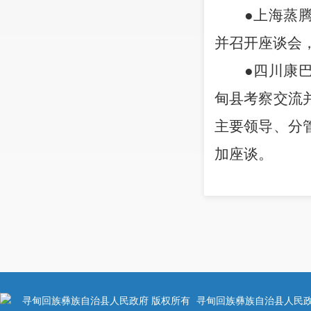
●
上海蒸
并召开座谈会
●
四川康
甸县考察交流
主要领导、分
加座谈。
△
10
月
15
●
维先农
祥，县政府办
分管领导，寻
●
市政务
寻甸回族彝族自治县人民政府 版权所有
寻甸回族彝族自治县人民政