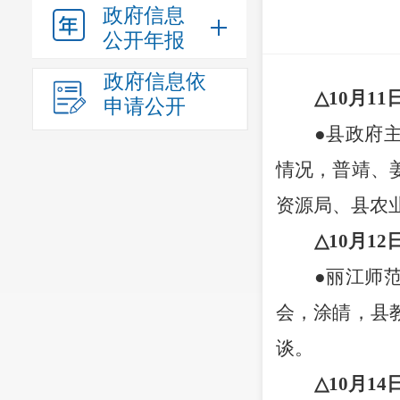
政府信息
公开年报
政府信息依
△
10
月
11
申请公开
●
县政府
情况，普靖、
资源局、县农
△
10
月
12
●
丽江师
会，涂皘，县
谈。
△
10
月
14