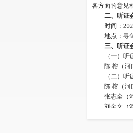
各方面的意见
二、听证
时间：
202
地点：
寻
三、听证
（一）听
陈
榕（河
（二）听
陈
榕（河
张志全（
刘金文（
白忠幸（
谢勤松（