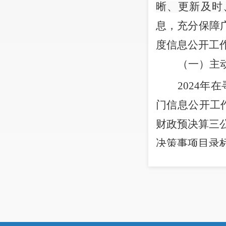
晰、更新及时
息，充分保障
度信息公开工
（一）主
20
24
年在
门信息公开工
财政预决算
三
决策
事项目录
（二）依
2024
请和行政诉讼