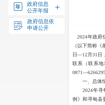
政府信息
公开年报
政府信息依
申请公开
202
4
年政府
（以下简称《
日
—12
月
31
日
联系（联系地
0871—626629
一、总体
202
4
年寻
例》和寻甸县