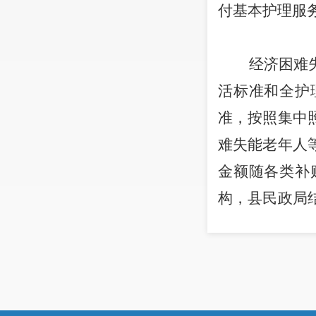
付基本护理服
经济困难
活标准和全护
准，按照集中
难失能老年人
金额随
各类补
构，县民政局
困难失能老年
1.救助
活保障金
-已