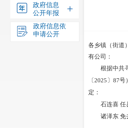
政府信息
公开年报
政府信息依
申请公开
各乡镇
（
街道
有公司：
根据中共
〔
20
2
5
〕
8
7
号
定
：
石连喜
任
诸泽东
免