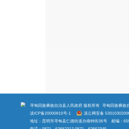
寻甸回族彝族自治县人民政府 版权所有
寻甸回族彝族
滇ICP备20000810号-1
滇公网安备 5301030200
地址：昆明市寻甸县仁德街道办南钟街36号
邮编：655
电话：0871—62662312 0871—62662345