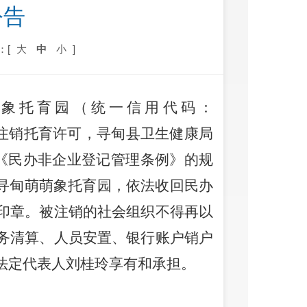
公告
：[
大
中
小
]
象托育园
（统一信用代码：
注销托育许可，寻甸县卫生健康局
《民办非企业登记管理条例》的规
寻甸萌萌象托育园，依法收回民办
印章。被注销的社会组织不得再以
务清算、人员安置、银行账户销户
法定代表人刘桂玲享有和承担。