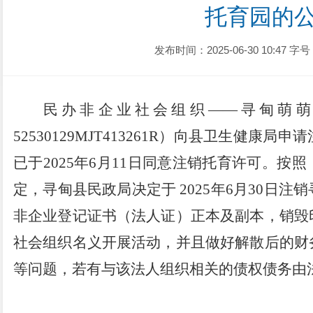
托育园的
发布时间：2025-06-30 10:47
字号
民办非企业社会组织
——
寻甸萌萌
52530129MJT413261R
）向县卫生健康局申请
已于
2025
年
6
月
11
日同意注销托育许可。按照
定，寻甸县民政局决定于
2025
年
6
月
30
日注销
非企业登记证书（法人证）正本及副本，销毁
社会组织名义开展活动，并且做好解散后的财
等问题，若有与该法人组织相关的债权债务由