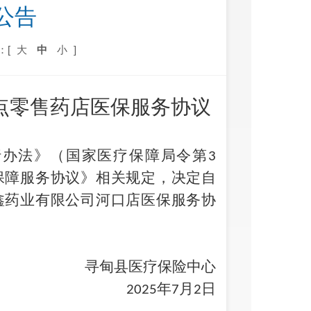
公告
：[
大
中
小
]
点零售药店
医保服务协议
行办法》（国家医疗保障局令第
3
保障服务协议》
相关
规定
，决定自
鑫药业有限公司河口店
医保服务协
寻甸县
医疗保险中心
年
月
日
202
5
7
2