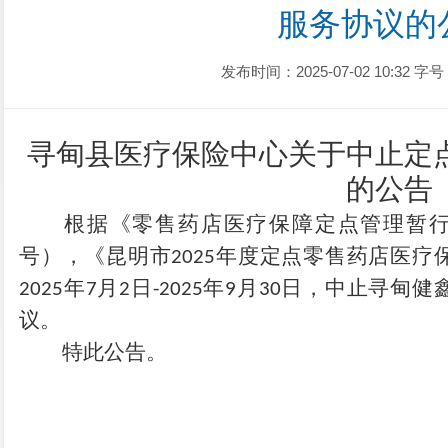
服务协议的
发布时间：2025-07-02 10:32
字号
寻甸县医疗保险中心关于
中止定
的公告
根据《零售药店医疗保障定点管理暂
号）
，
《昆明市
年度定点零售药店医疗
2025
年
月
日
年
月
日
，
中止寻甸健
202
5
7
2
-2025
9
30
议。
特此公告。