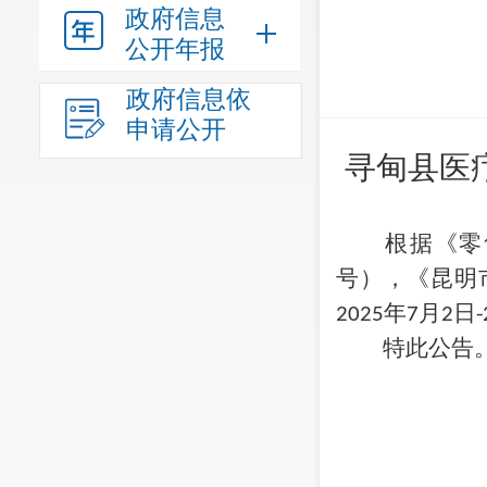
政府信息
公开年报
政府信息依
申请公开
寻甸县医
根据《零
号）
，
《昆明
年
月
日
202
5
7
2
-
特此公告