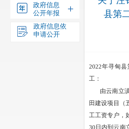
关于注
政府信息
县第二
公开年报
政府信息依
申请公开
2022
年寻甸县
工：
由
云南立
田建设项目（
工工资
专户
，
30
日内到
云南