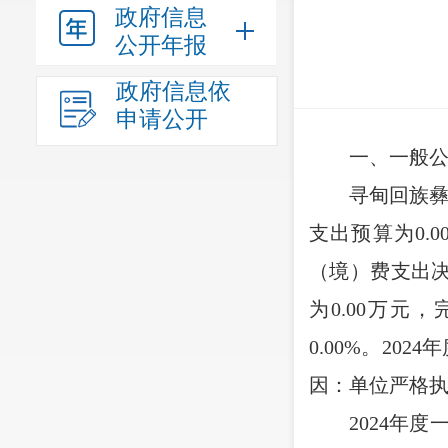
政府信息
公开年报
政府信息依
申请公开
一、一般
寻甸回族
支出预算为
0.0
（境）费支出
为
0.00
万元，
0.00%
。
2024
年
因
：单位严格
2024
年度