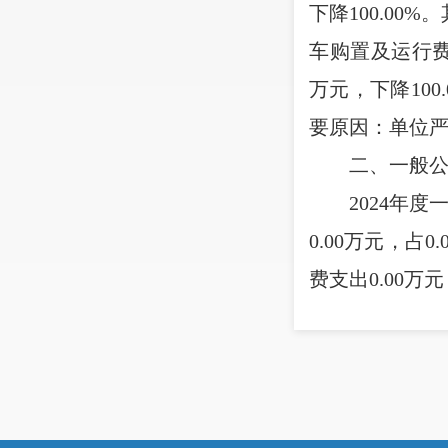
下降
100.00
%
。
车购置及运行
万元，下降
100.
要原因：单位
二、一般
2024
年度
0.00
万元，占
0.
费支出
0.00
万元
1.
因公出
次。
2.
公务用车
公务用车