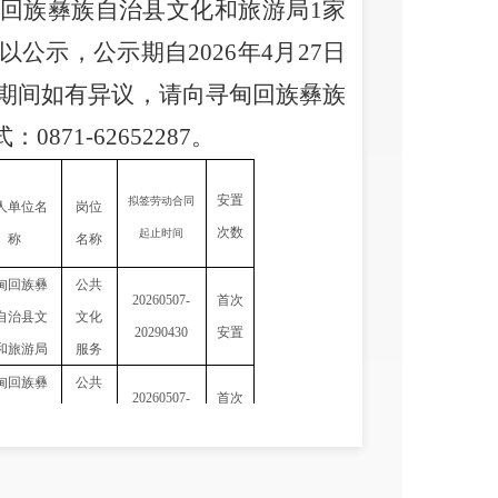
回族彝族自治县文化和旅游局
1
家
以公示，公示期自
202
6
年
4
月
27
日
期间如有异议，请向寻甸回族彝族
式：
0871-62652287
。
安置
拟签劳动合同
人单位名
岗位
次数
起止时间
称
名称
甸回族彝
公共
20260507-
首次
自治县文
文化
20290430
安置
和旅游局
服务
甸回族彝
公共
20260507-
首次
自治县文
文化
20290430
安置
和旅游局
服务
甸回族彝
公共
20260507-
首次