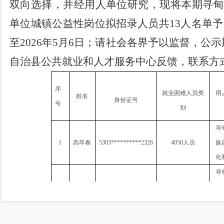
双向选择，
并经
用人单位研究，现将本期
寻甸
单位
城镇公益性岗位拟招录人员共
13
人名单予
至
202
6
年
5
月
6
日；请社会各界予以监督，公示
自治县公共就业和人才服务中心反馈，联系方
序
就业困难人员类
用
姓名
身份证号
号
别
寻
1
高年春
5303**********2326
4050
人员
族
化
寻
2
王逸蕊
5322**********0022
4050
人员
族
化
寻