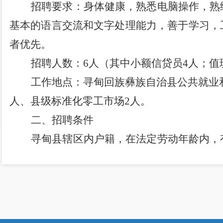
招聘要求：身体健康，熟悉电脑操作，熟
基本的语言交流和文字处理能力，善于学习，
者优先。
招聘人数：
6
人
（
其中小额信贷员
4
人；值
工作地点：寻甸回族彝族自治县
公共就业
人、县级标准化零工市场
2
人。
二、招聘条件
寻甸县辖区内户籍，在法定劳动年龄内，
条件并做过就业困难人员认定且处于有效失业
1.“
零就业家庭
”
成员：指城镇非农业户口
劳动能力和就业愿望并进行失业登记，但无人
投资性收入的家庭成员；