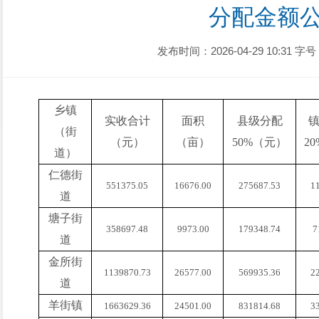
分配金额
发布时间：2026-04-29 10:31
字号
乡镇
实收合计
面积
县级分配
（街
（元）
（亩）
50%（元）
2
道）
仁德街
551375.05
16676.00
275687.53
1
道
塘子街
358697.48
9973.00
179348.74
7
道
金所街
1139870.73
26577.00
569935.36
2
道
羊街镇
1663629.36
24501.00
831814.68
3