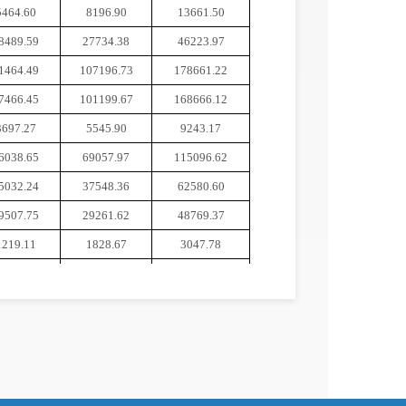
5464.60
8196.90
13661.50
8489.59
27734.38
46223.97
1464.49
107196.73
178661.22
7466.45
101199.67
168666.12
3697.27
5545.90
9243.17
6038.65
69057.97
115096.62
5032.24
37548.36
62580.60
9507.75
29261.62
48769.37
1219.11
1828.67
3047.78
976.47
1464.71
2441.18
60.72
91.08
151.80
350.42
525.64
876.06
02482.29
1503723.41
2506205.70