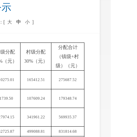
公示
：[
大
中
小
]
分配合计
镇级分配
村级分配
（镇级
+村
0%（元）
30%（元）
级）
（元）
10275.01
165412.51
275687.52
1739.50
107609.24
179348.74
27974.15
341961.22
569935.37
32725.87
499088.81
831814.68