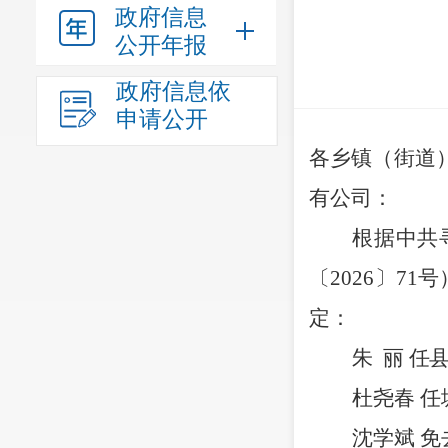
政府信息
公开年报
政府信息依
申请公开
各乡镇
（
街道
有公司：
根据中共
〔
20
26
〕
71
号
定
：
朱 丽
任
杜尧春
任
沈学斌
免