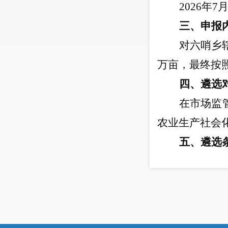
2026
年
7
三、申报
对六哨乡
万亩，最终按
四、遴选
在市场监
农业生产社会
五、遴选
申报主体
1.
服务主
良信用记录
，
2.
拥有与