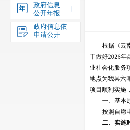
政府信息
公开年报
政府信息依
申请公开
根据
《
云
于做好
2026
年
业社会化服务
地点为我县六
项目顺利实施
一、基本
按照自愿
二、实施