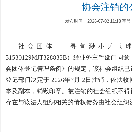
协会注销的
发布时间：2026-07-02 11:18
字号
社会团体
——寻甸渺小乒乓
51530129MJT328833B
）
经业务主管部门同意
会团体登记管理条例》
的规定，该社会组织已
登记部门决定于
202
6
年
7
月
2
日注销，依法收
本及副本，销毁印章。
被注销的社会组织不得
存在与该法人组织相关的债权债务由社会组织