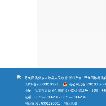
寻甸回族彝族自治县人民政府 版权所有
寻甸回族彝族
滇ICP备20000810号-1
滇公网安备 5301030200
地址：昆明市寻甸县仁德街道办南钟街36号
邮编：655
电话：0871—62662312 0871—62662345
网站标识：5301290001
网站地图