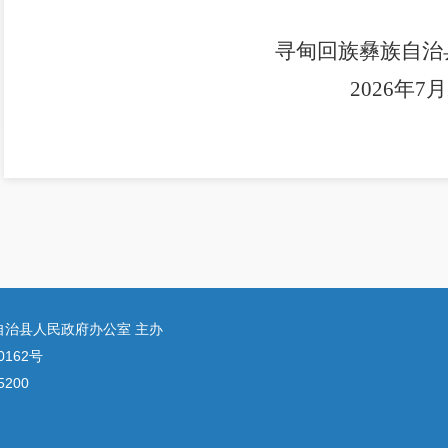
寻甸回族彝族自治
202
6
年
7
月
自治县人民政府办公室 主办
0162号
200