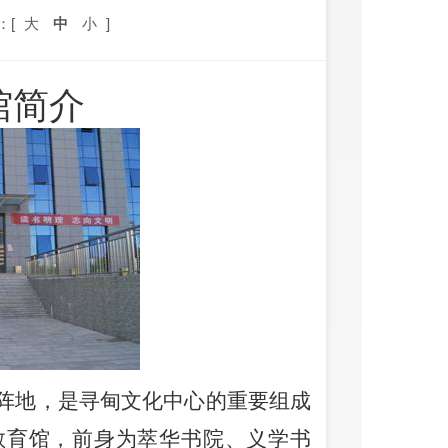
：[
大
中
小
]
馆简介
阵地，是寻甸文化中心的重要组成
教育馆，前身为萃华书院、义学书