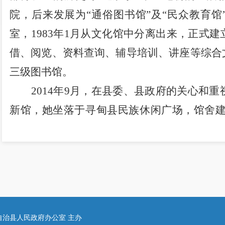
院，后来发展为“通俗图书馆”及“民众教育馆”
室，1983年1月从文化馆中分离出来，正式
借、阅览、资料查询、辅导培训、讲座等综合
三级图书馆。
2014
年9月，在县委、县政府的关心和重视
新馆，她坐落于寻甸县民族休闲广场，馆舍建筑
室内环境优雅。是民众休闲读书的好地方，
分。文化中心总建筑面积17535m2,地上建筑
心2015年12月20日竣工交付使用，寻甸图书
开放。
图书馆藏图书4万余册。藏书丰富，涵盖
自治县人民政府办公室 主办
等各类学科。全馆有阅览座席数600余个，电子