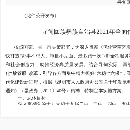
寻甸
（此件公开发布）
寻甸回族彝族自治县
2021
年全面
按照国家、省、市决策部署，为深入贯彻《优化营商环
快打造“办事不求人、审批不见面、最多跑一次”和“全程服
和社会创造力，助推经济高质量发展。结合寻甸实际，再
化“放管服”改革，引导各方面集中精力抓好“六稳”“六保”
代化建设新征程，根据《昆明市人民政府办公室关于印发昆明
通知》（昆政办〔2021〕40号）精神，特制定本实施方案。
一、总体目标
深入贯彻党的十九大和十九届二中、三中、四中、五
义思想为指导，认真贯彻落实习近平总书记考察云南重要讲
持开放包容发展理念，主动服务和融入国家、省市重大发展
能为核心，对标先进地区，全面深化改革、扩大开放、优化
持续优化便捷高效的政务环境，让市场主体省心；全面提升