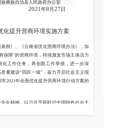
回族彝族自治县人民政府办公室
20
21
8
27
年
月
日
优
化提升营商环境实施方案
境条例》、《云南省优化营商环境办法》，加
务有保障”的营商环境，持续激发市场主体活力
细化工作任务，再创新工作举措，进一步深
，高质量建设“四区一城”，奋力开启社会主义现
市2021年全面优化提升营商环境行动方案的
中全会精神，以习近平新时代中国特色社会主
话精神和对云南工作的指示批示精神，始终坚
战略，以市场主体需求为导向，以转变政府职
环境，努力构建创新驱动、开放发展新格局。
企业生产经营环境，让市场主体顺心；着力营