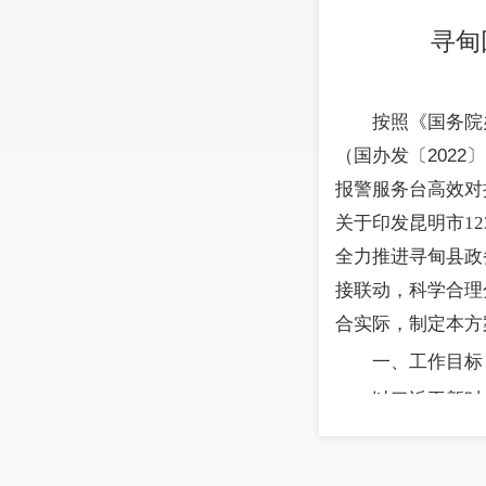
寻甸
按照《国务院
（国办发〔
2022
〕
报警服务台高效对
关于印发昆明市12
全力推进
寻甸县政
接联动，科学合理
合实际，制定本方
一、工作目标
以习近平新时
事项高效办理为重
效便捷的便民热线