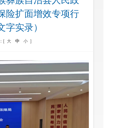
族彝族自治县人民政
保险扩面增效专项行
文字实录）
：[
大
中
小
]