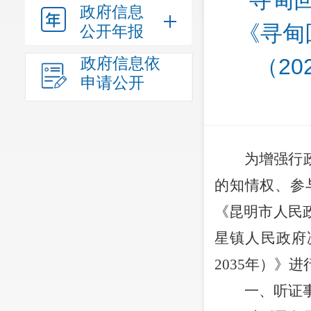
寻甸
政府信息
《寻甸
公开年报
政府信息依
（20
申请公开
为增强行
的知情权、参
《昆明市人民
星镇人民政府
2035
年）》进
一、听证