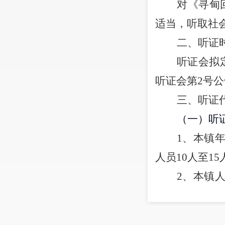
对《寻甸
适当，听取社
二、听证
听证会拟
听证会第
2
号公
三、听证
（一）听
1
、本镇
人员
10
人至
15
2
、本镇
人。
3
、第
1
项