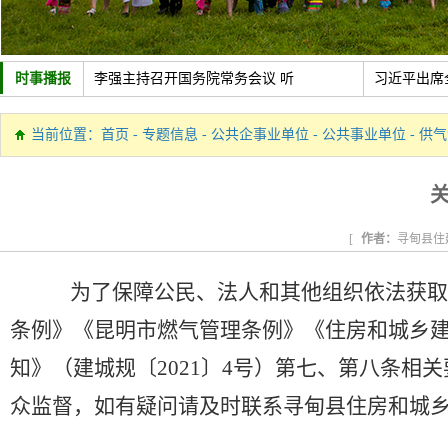
时事播报
李强主持召开国务院常务会议 听
习近平出席
中共中央政治局召开会议 讨论拟
新疆维吾尔
当前位置：
首页
-
专题信息
-
公共企事业单位
-
公共事业单位
-
供气
政策助力制造业加速转型
新华社经济
关
[
作者：
寻甸县住
为了保障公民、法人和其他组织依法获取
条例》《昆明市燃气管理条例》《住房和城乡
知》（建城规〔
2021
〕
4
号）第七、第八条相关
众监督，如有疑问请及时联系
寻甸县
住房和城