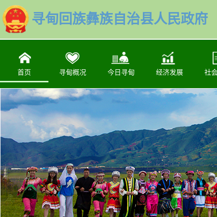
寻甸回族彝族自治县人民政府
首页
寻甸概况
今日寻甸
经济发展
社