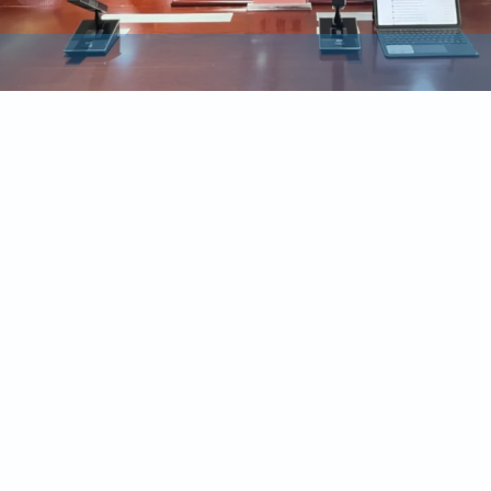
普佳主持召开县第十七届人民政府第67次常务会议
@国务院 我来说
国务院 “互联网+督查”