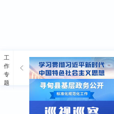
工
作
专
题