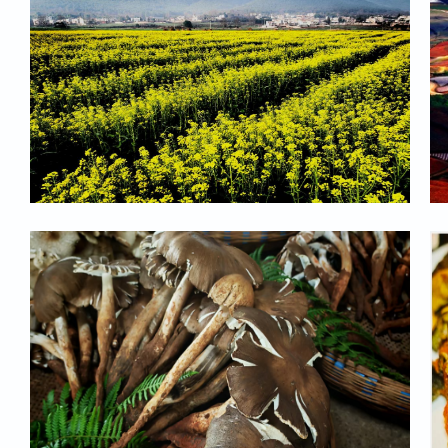
·
·
寻甸回族彝族自治县2026年幼儿园办园
·
寻甸县级科级领导信访接待日接访公示（8
·