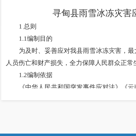
寻甸县雨雪冰冻灾害
1
总则
1.1
编制目的
为及时、妥善应对我县雨雪冰冻灾害，最
人员伤亡和财产损失，全力保障人民群众正常
1.2
编制依据
《中华人民共和国突发事件应对法》《云
突发事件应急预案管理办法》《昆明市突发公
1.3
工作原则
统一领导，分级负责，预处并重，军地协
1.4
适用范围