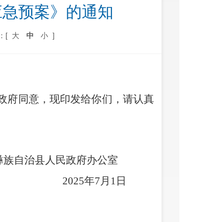
应急预案》的通知
：[
大
中
小
]
政府同意，现印发给你们，请认真
彝族自治县人民政府办公室
20
2
5
年
7
月
1
日