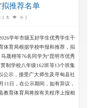
”拟推荐名单
：[
大
中
小
]
—2026学年市级五好学生优秀学生干
育体育局根据学校申报和推荐，拟
，
马晟栩
等
76名同学为“昆明市优秀
一贯制学校八年级
162班
等
13个班集
以公示，接受广大师生
及寻甸县社
月
11
日，在公示期间，如有异议，
县教育体育局
将按有关程序上报相