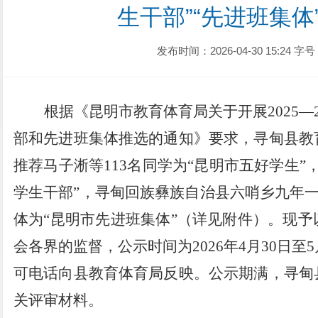
生干部”“先进班集体
发布时间：2026-04-30 15:24
字号
根据《昆明市教育体育局关于开展
2025
部和先进班集体推选的通知》要求
，
寻甸县教
推荐
马子淅
等
113名同学为“昆明市五好学生”
学生干部”，
寻甸回族彝族自治县六哨乡九年
体为“昆明市先进班集体”（详见附件）
。现予
会各界
的监督，公示时间为
202
6
年
4月
30
日至
5
可电话向
县教育体育局
反映。公示期满，
寻甸
关评审材料。