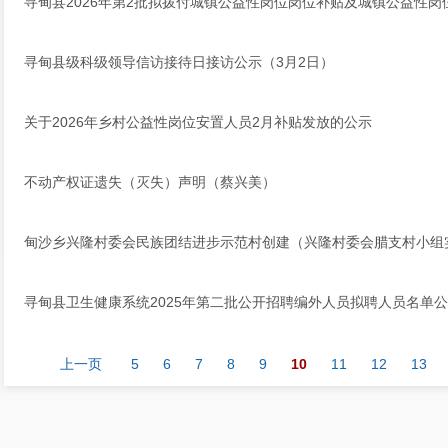
寻甸县2026年第2批拟拨付城镇公益性岗位岗位补贴及城镇公益性
寻甸县级科级领导信访接待日接访公示（3月2日）
关于2026年乡村公益性岗位安置人员2月补贴发放的公示
不动产权证遗失（灭失）声明（蔡兴美）
甸沙乡兴隆村委会民族团结进步示范村创建（兴隆村委会腊支村小组
寻甸县卫生健康系统2025年第二批公开招聘编外人员拟聘人员名单
上一页
5
6
7
8
9
10
11
12
13